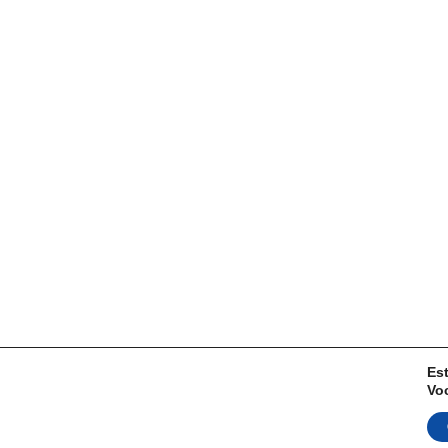
Es
Vo