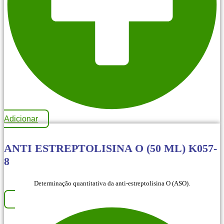
Adicionar
ANTI ESTREPTOLISINA O (50 ML) K057-
8
Determinação quantitativa da anti-estreptolisina O (ASO).