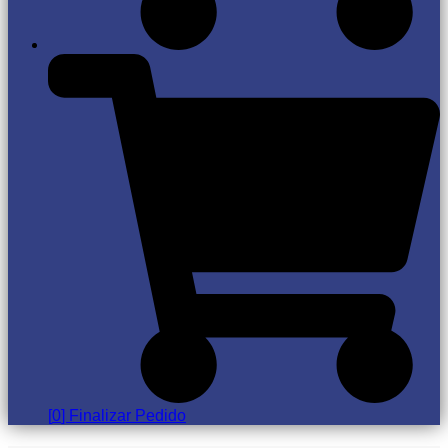
[
0
] Finalizar Pedido