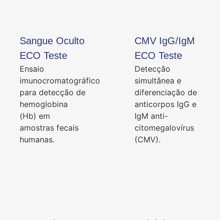
Sangue Oculto
CMV IgG/IgM
ECO Teste
ECO Teste
Ensaio
Detecção
imunocromatográfico
simultânea e
para detecção de
diferenciação de
hemoglobina
anticorpos IgG e
(Hb) em
IgM anti-
amostras fecais
citomegalovírus
humanas.
(CMV).