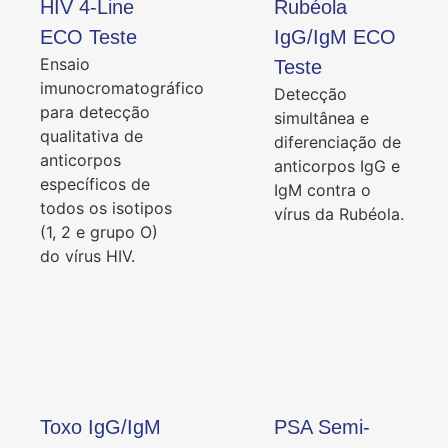
HIV 4-Line
Rubéola
ECO Teste
IgG/IgM ECO
Ensaio
Teste
imunocromatográfico
Detecção
para detecção
simultânea e
qualitativa de
diferenciação de
anticorpos
anticorpos IgG e
específicos de
IgM contra o
todos os isotipos
vírus da Rubéola.
(1, 2 e grupo O)
do vírus HIV.
Toxo IgG/IgM
PSA Semi-